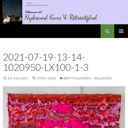
Søk
Nyksundretreat
GÅ
PRIMÆ
TIL
INNHOLD
2021-07-19-13-14-
1020950-LX100-1-3
20. JULI 2021
1732 × 2500
BRIT FUGLEVAAG – BILLEDVEV