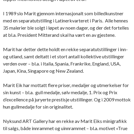
I 1989 slo Marit gjennom internasjonalt som billedkunstner
med en separatutstilling i Latinerkvarteret i Paris. Alle hennes
35 malerier ble solgt i løpet av noen dager, og der det fortelles
at bl.a. President Mitterand skal ha vært en av gjestene.
Marit har detter dette holdt en rekke separatutstillinger i inn-
og utland, samt deltatt i et stort antall kollektive utstillinger
verden over – bl.a. i Italia, Spania, Frankrike, England, USA,
Japan, Kina, Singapore og New Zealand.
Marit Eik har mottatt flere priser, medaljer og utmerkelser for
sin kunst – bl.a. gull medalje, sølv medalje, 1. Prix og Prix
d’excellence på juryerte prestisje utstillinger. Og i 2009 mottok
hun gullmedalje for sin originalitet.
Nyksund ART Gallery har en rekke av Marit Eiks minigrafikk
til salgs, både innrammet og uinnrammet – bl.a. motivet «True