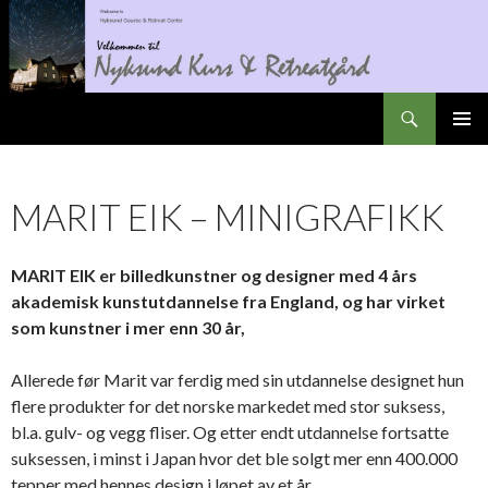
Søk
Nyksundretreat
GÅ
PRIMÆ
TIL
INNHOLD
MARIT EIK – MINIGRAFIKK
MARIT EIK er billedkunstner og designer med 4 års
akademisk kunstutdannelse fra England, og har virket
som kunstner i mer enn 30 år,
Allerede før Marit var ferdig med sin utdannelse designet hun
flere produkter for det norske markedet med stor suksess,
bl.a. gulv- og vegg fliser. Og etter endt utdannelse fortsatte
suksessen, i minst i Japan hvor det ble solgt mer enn 400.000
tepper med hennes design i løpet av et år.