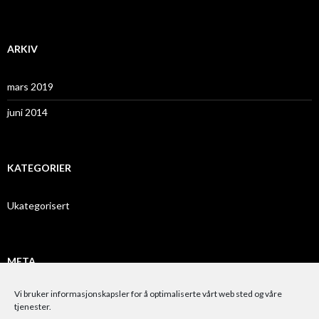
ARKIV
mars 2019
juni 2014
KATEGORIER
Ukategorisert
META
Vi bruker informasjonskapsler for å optimaliserte vårt web sted og våre
Logg inn
tjenester.