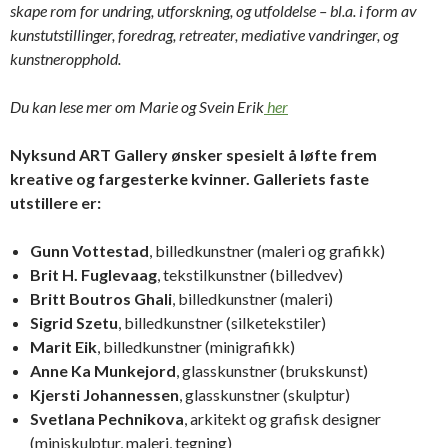
skape rom for undring, utforskning, og utfoldelse – bl.a. i form av
kunstutstillinger, foredrag, retreater, mediative vandringer, og
kunstneropphold.
Du kan lese mer om Marie og Svein Erik
her
Nyksund ART Gallery ønsker spesielt å løfte frem
kreative og fargesterke kvinner.
Galleriets faste
utstillere er:
Gunn Vottestad
, billedkunstner (maleri og grafikk)
Brit H. Fuglevaag
, tekstilkunstner (billedvev)
Britt Boutros Ghali
, billedkunstner (maleri)
Sigrid Szetu
, billedkunstner (silketekstiler)
Marit
Eik
, billedkunstner (minigrafikk)
Anne Ka Munkejord
, glasskunstner (brukskunst)
Kjersti Johannessen
, glasskunstner (skulptur)
Svetlana
Pechnikova
, arkitekt og grafisk designer
(miniskulptur, maleri, tegning)