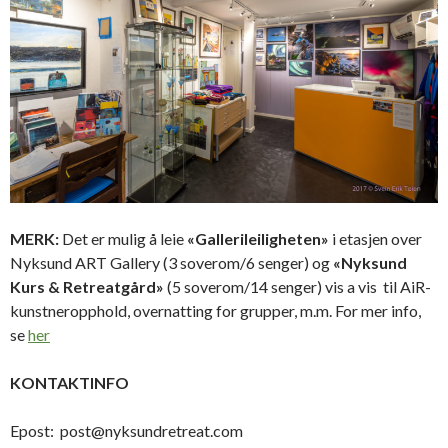
MERK:
Det er mulig å leie
«Gallerileiligheten»
i etasjen over
Nyksund ART Gallery (3 soverom/6 senger) og
«Nyksund
Kurs & Retreatgård»
(5 soverom/14 senger) vis a vis til AiR-
kunstneropphold, overnatting for grupper, m.m. For mer info,
se
her
KONTAKTINFO
Epost: post@nyksundretreat.com