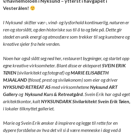
v/havnemoloen i Nyksund – ytterst i havgapet i
Vesterålen!
I Nyksund skifter vær-, vind- og lysforhold kontinuerlig, naturen er
ren og storslått, og den historiske sus til å ta og føle på. Dette gir
stedet en unik energi og atmosfære som trekker til seg kunstnere og
kreative sjeler fra hele verden.
Noen har også slått seg ned her, restaurert bygninger, og startet opp
egne kreative virksomheter. Blant disse er ekteparet
SVEIN ERIK
TØIEN
(sivilarkitekt og fotograf) og
MARIE ELISABETH
MJAALAND
(filosof, prest og siviløkonom) som eier og driver
NYKSUND RETREAT AS
med virksomhetene
Nyksund ART
Gallery
og
Nyksund Kurs & Retreatgård
. Svein Erik har også eget
arkitektkontor, kalt
NYKSUNDARK Sivilarkitekt Svein Erik Tøien,
i lokaler tilknyttet galleriet.
Marie og Svein Erik ønsker å inspirere og legge til rette for en
dypere forståelse av hva det vil si å være menneske i dag ved å