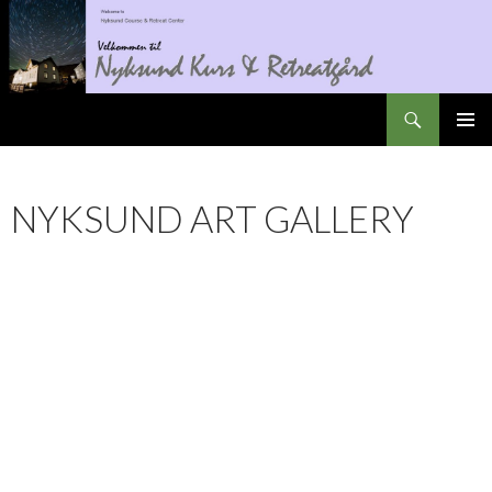
Søk
Nyksundretreat
GÅ
PRIMÆ
TIL
INNHOLD
NYKSUND ART GALLERY