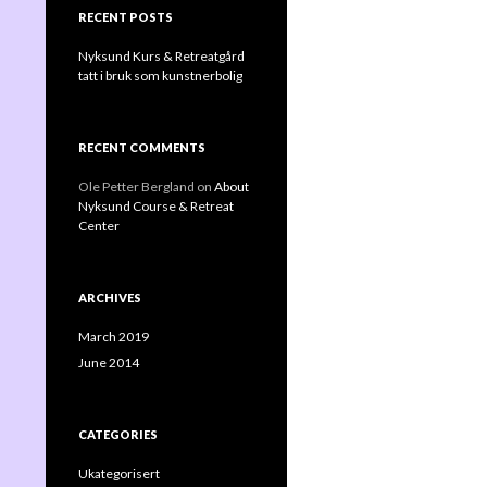
CENTRE – a wonderful little gem
RECENT POSTS
overlooking the ocean!
Nyksund Kurs & Retreatgård
tatt i bruk som kunstnerbolig
RECENT COMMENTS
Ole Petter Bergland
on
About
Nyksund Course & Retreat
Center
ARCHIVES
March 2019
June 2014
CATEGORIES
Ukategorisert