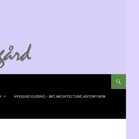
Y
NYKSUND GUIDING – ART, ARCHITECTURE, HISTORY NEW