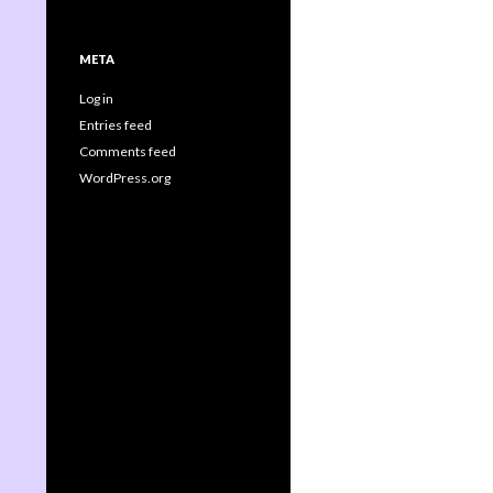
META
Log in
Entries feed
Comments feed
WordPress.org