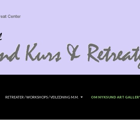
RETREATER / WORKSHOPS / VEILEDNING M.M.
OM NYKSUND ART GALLER