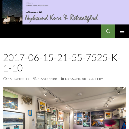
Søk
Nyksundretreat
GÅ
PRIMÆ
TIL
INNHOLD
2017-06-15-21-55-7525-K-
1-10
15. JUNI 2017
1920 × 1188
NYKSUND ART GALLERY