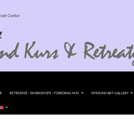
R
RETREATER – WORKSHOPS – FOREDRAG M.M.
NYKSUND ART GALLERY