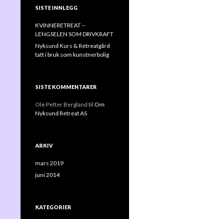
SISTE INNLEGG
KVINNERETREAT –
LENGSELEN SOM DRIVKRAFT
Nyksund Kurs & Retreatgård
tatt i bruk som kunstnerbolig
SISTE KOMMENTARER
Ole Petter Bergland
til
Om
Nyksund Retreat AS
ARKIV
mars 2019
juni 2014
KATEGORIER