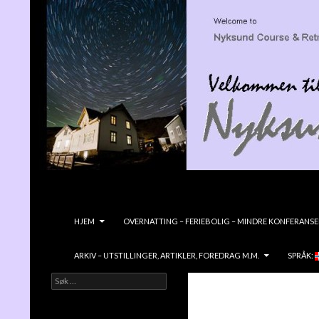
Søk
Nyksundretreat
GÅ TIL INNHOLD
HJEM
OVERNATTING – FERIEBOLIG – MINDRE KONFERANSE
ARKIV – UTSTILLINGER, ARTIKLER, FOREDRAG M.M.
SPRÅK:
Søk
Velkommen til NYKSUND KURS &
etter:
RETREATGÅRD- en vidunderlig liten
edelsten ved havet!