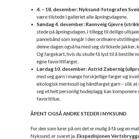
4. – 18. desember: Nyksund-fotografen Svein
være tilstede i galleriet alle åpningsdagene.
Søndag 4. desember: Rannveig Gjevre (strikk
stede på åpningsdagen. I tillegg til deilige ullsjale
pannebånd som inngår i den ordinære utstillingen
denne dagen også ha med seg strikkede jakker, kj
Og fargekart, hvis du skulle få lyst til å bestille 
egne favorittfarger.
Lørdag 10. desember: Astrid Zabernig (ullp
med seg garn i mange forskjellige farger og kvalit
økologisk merinoull og håndfarget garn – slik a
seg et helt personlig hodeplagg kan komponere 
favorittlue.
ÅPENT OGSÅ ANDRE STEDER I NYKSUND
For den som lurer på om det er mulig å få seg en ma
Nyksund, er svaret ja.
Ekspedisjonen Vertsbrygg