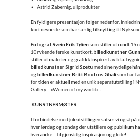
Astrid Zabernig, ullprodukter
En fyldigere presentasjon følger nedenfor. Innledning
kort nevne de som har særlig tilknytting til Nyksund
Fotograf Svein Erik Tøien
som stiller ut rundt 15 
10 rykende ferske kunstkort,
billedkunstner Gun
stiller ut malerier og grafikk inspirert av bl.a. bygn
billedkunstner Sigrid Szetu
med sine nydelige hånd
og
billedkunstner Britt Boutros Ghali
som har fa
for tiden er aktuell med en unik separatutstilling 
Gallery – «Women of my world» .
KUNSTNERMØTER
I forbindelse med juleutstillingen satser vi også p
hver lørdag og søndag der utstillere og publikum h
hverandre – til gjensidig inspirasjon og glede!