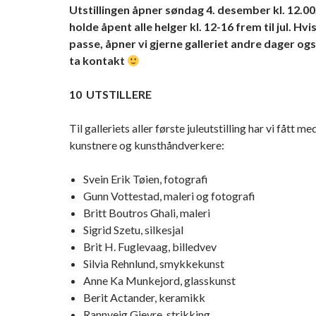
Utstillingen åpner søndag 4. desember kl. 12.00,
holde åpent alle helger kl. 12-16 frem til jul. Hvi
passe, åpner vi gjerne galleriet andre dager ogs
ta kontakt
10 UTSTILLERE
Til galleriets aller første juleutstilling har vi fått m
kunstnere og kunsthåndverkere:
Svein Erik Tøien, fotografi
Gunn Vottestad, maleri og fotografi
Britt Boutros Ghali, maleri
Sigrid Szetu, silkesjal
Brit H. Fuglevaag, billedvev
Silvia Rehnlund, smykkekunst
Anne Ka Munkejord, glasskunst
Berit Actander, keramikk
Rannveig Gjevre, strikking