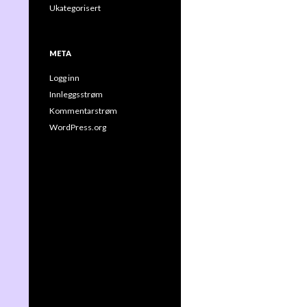
Ukategorisert
META
Logg inn
Innleggsstrøm
Kommentarstrøm
WordPress.org