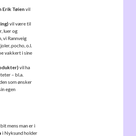
 Erik Tøien
vil
ing)
vil være til
r, luer og
, vi Rannveig
oler, pocho, o.l.
noe vakkert i sine
rodukter)
vil ha
eter – bl.a.
t den som ønsker
sin egen
tbit mens man er i
a
i Nyksund holder