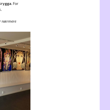
Brygga
. For
.
lir nærmere