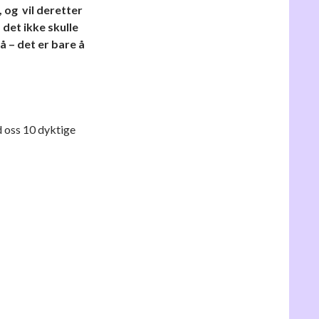
 og vil deretter
s det ikke skulle
å – det er bare å
ed oss 10 dyktige