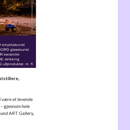
tstillere,
 være et levende
n – gjennom hele
yksund ART Gallery,