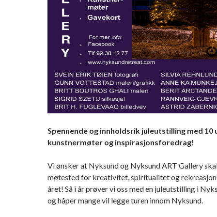
Spennende og innholdsrik juleutstilling med 10 u
kunstnermøter og inspirasjonsforedrag!
Vi ønsker at Nyksund og Nyksund ART Gallery skal
møtested for kreativitet, spiritualitet og rekreasjo
året! Så i år prøver vi oss med en juleutstilling i N
og håper mange vil legge turen innom Nyksund.