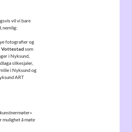
svis vil vi bare
, nemlig:
nye fotografier og
n Vottestad
som
inger i Nyksund,
laga silkesjaler,
milie i Nyksund og
i Nyksund ART
å «kunstnermøter»
ar mulighet å møte