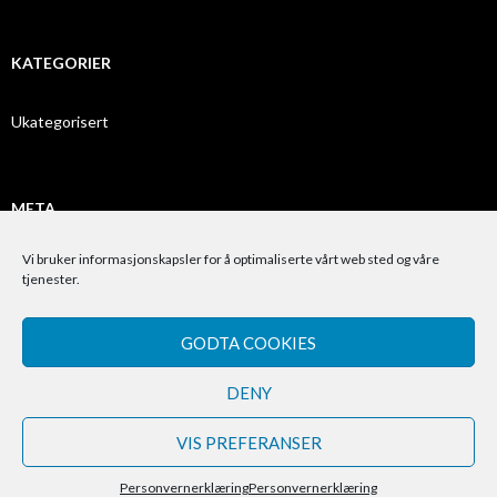
KATEGORIER
Ukategorisert
META
Vi bruker informasjonskapsler for å optimaliserte vårt web sted og våre
Logg inn
tjenester.
Innleggsstrøm
GODTA COOKIES
Kommentarstrøm
WordPress.org
DENY
VIS PREFERANSER
Stolt drevet av WordPress
Personvernerklæring
Personvernerklæring