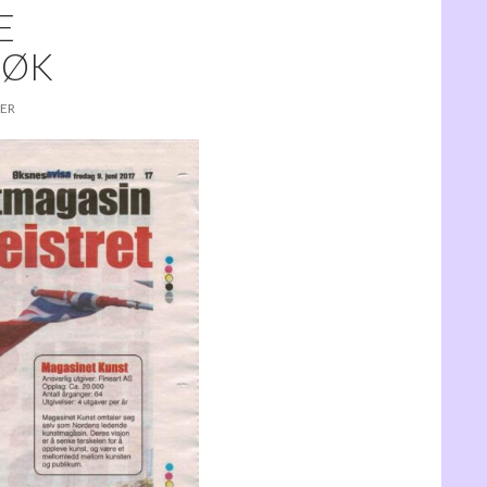
E
SØK
LER