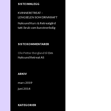
SISTE INNLEGG
KVINNERETREAT –
LENGSELEN SOM DRIVKRAFT
Nyksund Kurs & Retreatgård
tatt i bruk som kunstnerbolig
SISTE KOMMENTARER
Ole Petter Bergland
til
Om
Nyksund Retreat AS
ARKIV
mars 2019
juni 2014
KATEGORIER