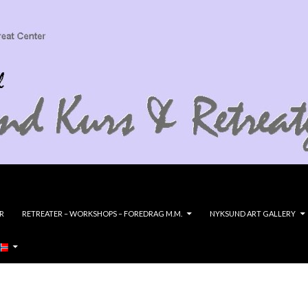
R
RETREATER – WORKSHOPS – FOREDRAG M.M.
NYKSUND ART GALLERY