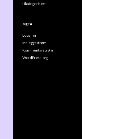
Ukategorisert
META
Logg inn
Innleggsstrøm
Kommentarstrøm
WordPress.org