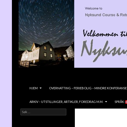
Søk
Nyksundretreat
GÅ TIL INNHOLD
HJEM
OVERNATTING – FERIEBOLIG – MINDRE KONFERANSE
ARKIV – UTSTILLINGER, ARTIKLER, FOREDRAG M.M.
SPRÅK:
Søk
Velkommen til NYKSUND KURS &
etter:
RETREATGÅRD- en vidunderlig liten
edelsten ved havet!