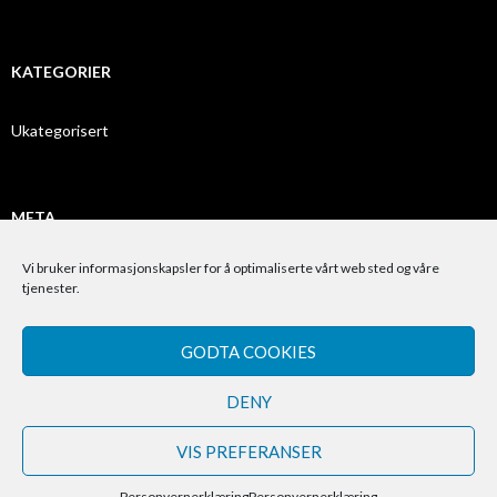
KATEGORIER
Ukategorisert
META
Vi bruker informasjonskapsler for å optimaliserte vårt web sted og våre
Logg inn
tjenester.
Innleggsstrøm
GODTA COOKIES
Kommentarstrøm
WordPress.org
DENY
VIS PREFERANSER
Personvernerklæring
Personvernerklæring
Stolt drevet av WordPress