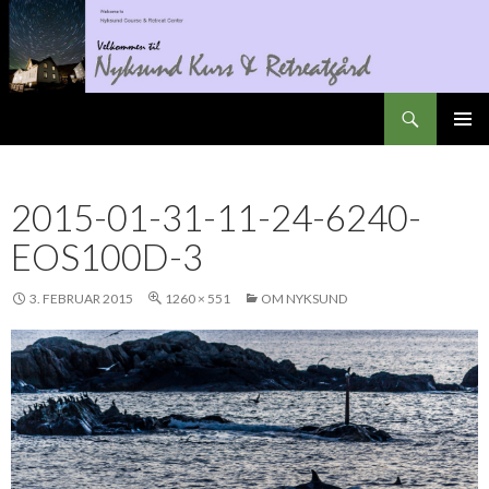
Søk
Nyksundretreat
GÅ
PRIMÆ
TIL
INNHOLD
2015-01-31-11-24-6240-
EOS100D-3
3. FEBRUAR 2015
1260 × 551
OM NYKSUND