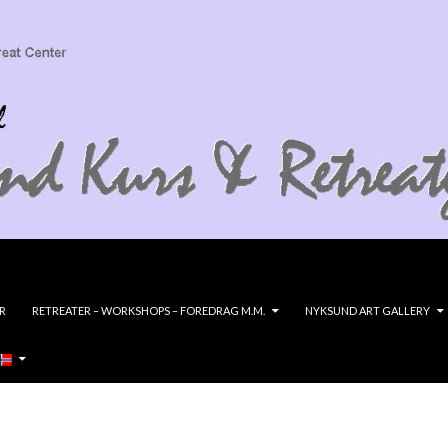
R
RETREATER – WORKSHOPS – FOREDRAG M.M.
NYKSUND ART GALLERY