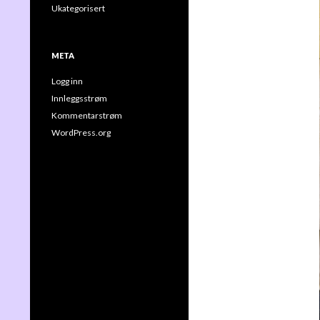
Ukategorisert
META
Logg inn
Innleggsstrøm
Kommentarstrøm
WordPress.org