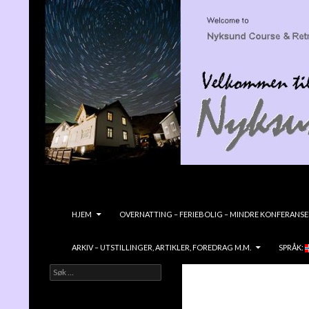
Søk
Nyksundretreat
GÅ TIL INNHOLD
HJEM
OVERNATTING – FERIEBOLIG – MINDRE KONFERANSE
ARKIV – UTSTILLINGER, ARTIKLER, FOREDRAG M.M.
SPRÅK:
Søk
Velkommen til NYKSUND KURS &
etter:
RETREATGÅRD- en vidunderlig liten
edelsten ved havet!