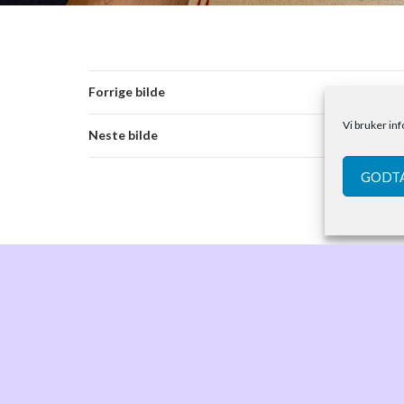
Forrige bilde
Vi bruker in
Neste bilde
GODTA