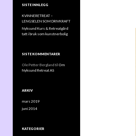
SISTE INNLEGG
KVINNERETREAT –
LENGSELEN SOM DRIVKRAFT
Nyksund Kurs & Retreatgård
tatt i bruk som kunstnerbolig
SISTE KOMMENTARER
Ole Petter Bergland
til
Om
Nyksund Retreat AS
ARKIV
mars 2019
juni 2014
KATEGORIER