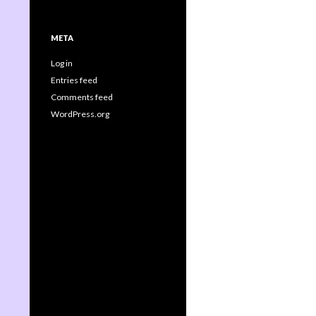
META
Log in
Entries feed
Comments feed
WordPress.org