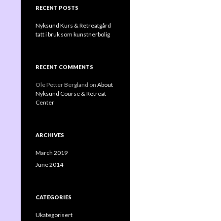
CENTRE – a wonderful little gem
RECENT POSTS
overlooking the ocean!
Nyksund Kurs & Retreatgård
tatt i bruk som kunstnerbolig
RECENT COMMENTS
Ole Petter Bergland
on
About
Nyksund Course & Retreat
Center
ARCHIVES
March 2019
June 2014
CATEGORIES
Ukategorisert