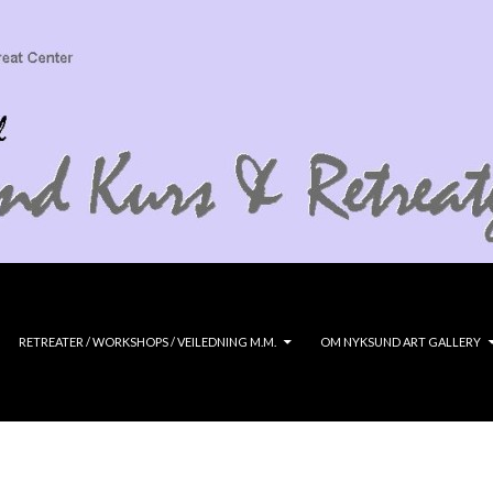
RETREATER / WORKSHOPS / VEILEDNING M.M.
OM NYKSUND ART GALLERY