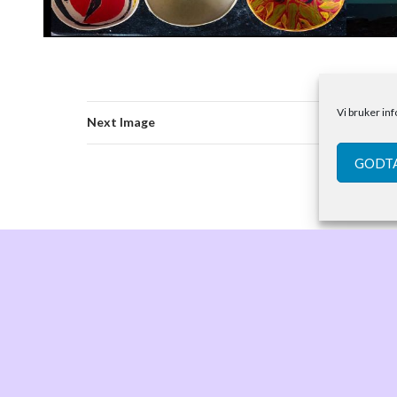
Vi bruker in
Next Image
GODTA