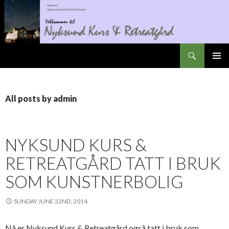
Search
Nyksundretreat
SKIP
PRIMAR
TO
MENU
CONTENT
All posts by admin
NYKSUND KURS &
RETREATGÅRD TATT I BRUK
SOM KUNSTNERBOLIG
SUNDAY JUNE 22ND, 2014
Nå er Nyksund Kurs & Retreatgård også tatt i bruk som