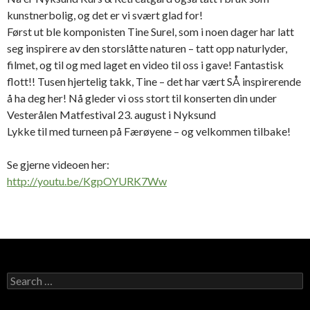
kunstnerbolig, og det er vi svært glad for!
Først ut ble komponisten Tine Surel, som i noen dager har latt
seg inspirere av den storslåtte naturen – tatt opp naturlyder,
filmet, og til
og med laget en video til oss i gave! Fantastisk
flott!! Tusen hjertelig takk, Tine – det har vært SÅ inspirerende
å ha deg her! Nå gleder vi oss stort til konserten din under
Vesterålen Matfestival 23. august i Nyksund
Lykke til med turneen på Færøyene – og velkommen tilbake!
Se gjerne videoen her:
http://youtu.be/KgpOYURK7Ww
Search
for: