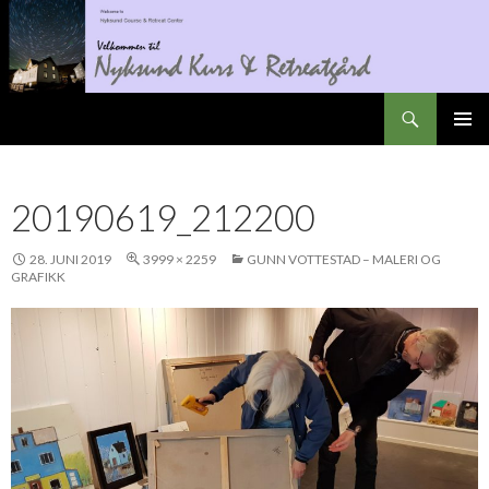
Søk
Nyksundretreat
GÅ
PRIMÆ
TIL
INNHOLD
20190619_212200
28. JUNI 2019
3999 × 2259
GUNN VOTTESTAD – MALERI OG
GRAFIKK