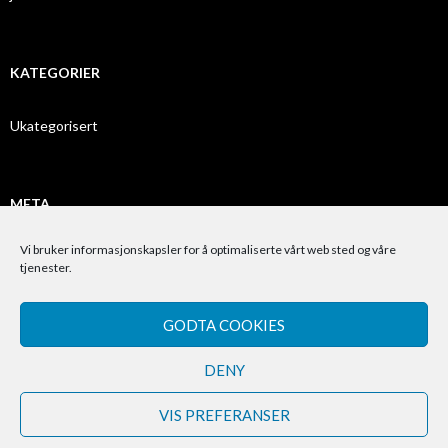
KATEGORIER
Ukategorisert
META
Vi bruker informasjonskapsler for å optimaliserte vårt web sted og våre
Logg inn
tjenester.
Innleggsstrøm
GODTA COOKIES
Kommentarstrøm
WordPress.org
DENY
VIS PREFERANSER