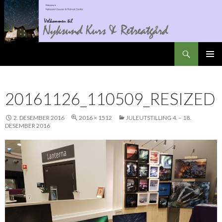
Søk
Nyksundretreat
GÅ
PRIMÆ
TIL
INNHOLD
20161126_110509_RESIZED
2. DESEMBER 2016
2016 × 1512
JULEUTSTILLING 4. – 18.
DESEMBER 2016