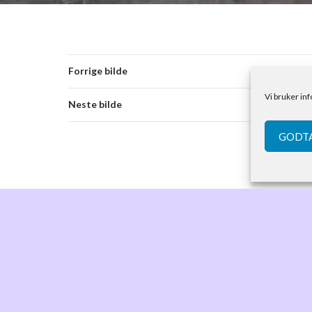
Forrige bilde
Vi bruker in
Neste bilde
GODTA