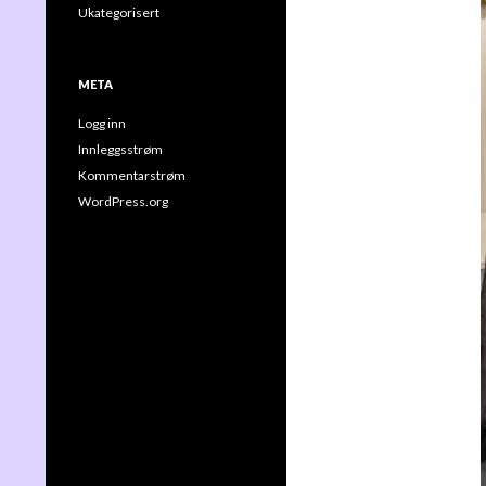
Ukategorisert
META
Logg inn
Innleggsstrøm
Kommentarstrøm
WordPress.org