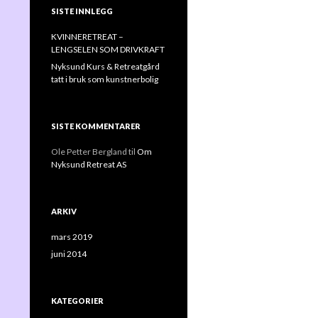
SISTE INNLEGG
KVINNERETREAT –
LENGSELEN SOM DRIVKRAFT
Nyksund Kurs & Retreatgård
tatt i bruk som kunstnerbolig
SISTE KOMMENTARER
Ole Petter Bergland
til
Om
Nyksund Retreat AS
ARKIV
mars 2019
juni 2014
KATEGORIER