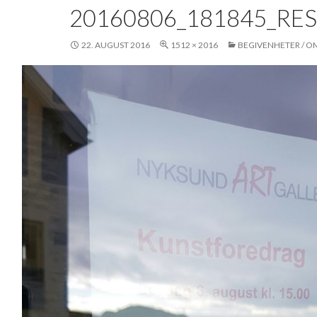
20160806_181845_RE
22. AUGUST 2016
1512 × 2016
BEGIVENHETER / O