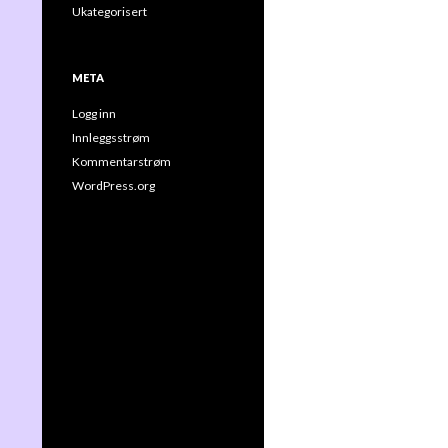
Ukategorisert
META
Logg inn
Innleggsstrøm
Kommentarstrøm
WordPress.org