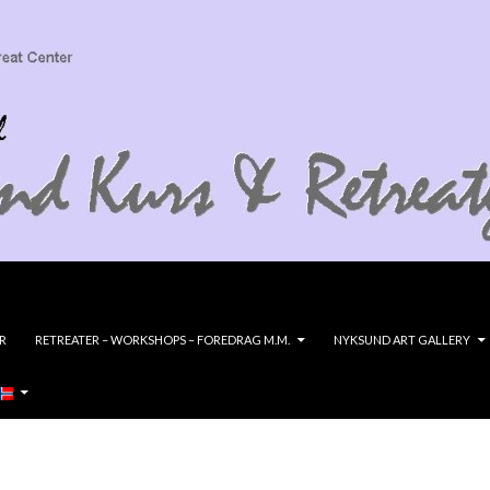
R
RETREATER – WORKSHOPS – FOREDRAG M.M.
NYKSUND ART GALLERY