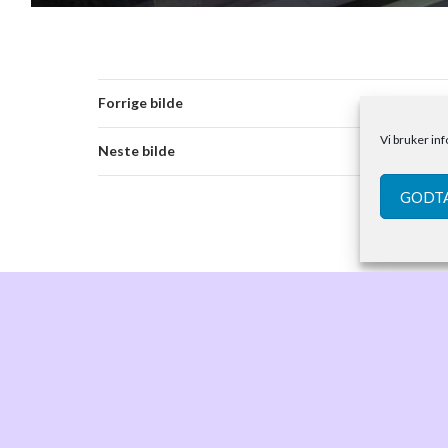
Forrige bilde
Vi bruker in
Neste bilde
GODTA