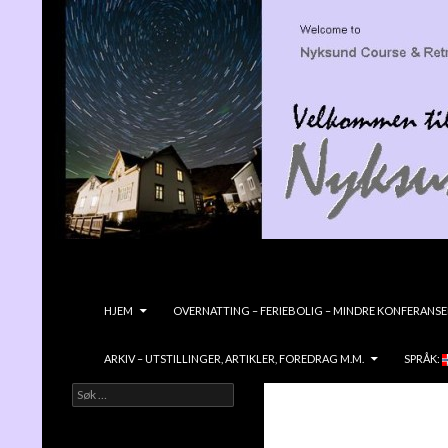
Søk
Nyksundretreat
GÅ TIL INNHOLD
HJEM
OVERNATTING – FERIEBOLIG – MINDRE KONFERANSE
ARKIV – UTSTILLINGER, ARTIKLER, FOREDRAG M.M.
SPRÅK:
Søk
Velkommen til NYKSUND KURS &
etter:
RETREATGÅRD- en vidunderlig liten
edelsten ved havet!