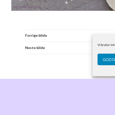
Forrige bilde
Vi bruker in
Neste bilde
GODTA