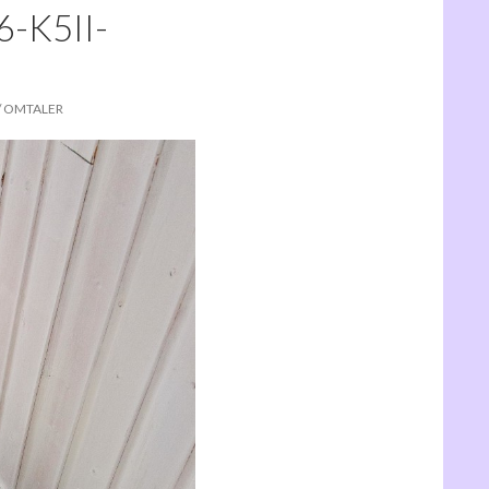
-K5II-
/ OMTALER