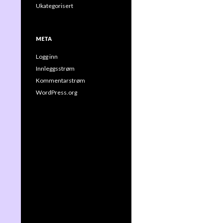
Ukategorisert
META
Logg inn
Innleggsstrøm
Kommentarstrøm
WordPress.org