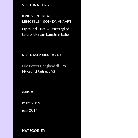
SISTE INNLEGG
KVINNERETREAT –
LENGSELEN SOM DRIVKRAFT
Nyksund Kurs & Retreatgård
tatt i bruk som kunstnerbolig
SISTE KOMMENTARER
Ole Petter Bergland
til
Om
Nyksund Retreat AS
ARKIV
mars 2019
juni 2014
KATEGORIER