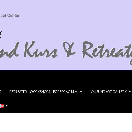
R
RETREATER – WORKSHOPS – FOREDRAG M.M.
NYKSUND ART GALLERY