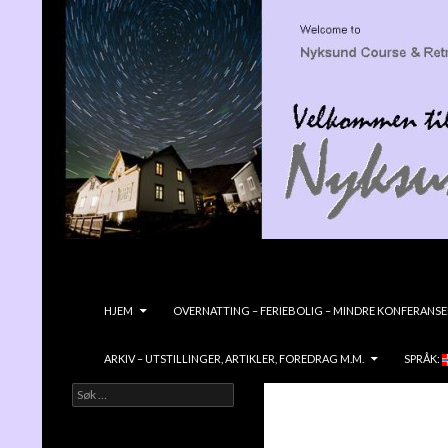
Søk
Nyksundretreat
GÅ TIL INNHOLD
HJEM
OVERNATTING – FERIEBOLIG – MINDRE KONFERANSE
ARKIV – UTSTILLINGER, ARTIKLER, FOREDRAG M.M.
SPRÅK:
Søk
Velkommen til NYKSUND KURS &
etter:
RETREATGÅRD- en vidunderlig liten
edelsten ved havet!