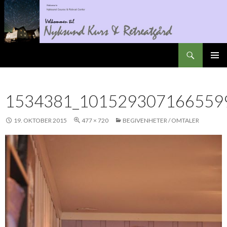
Søk
Nyksundretreat
GÅ
PRIMÆ
TIL
INNHOLD
1534381_101529307166559
19. OKTOBER 2015
477 × 720
BEGIVENHETER / OMTALER